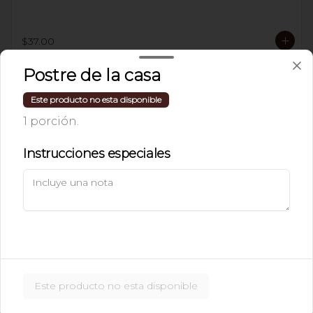
$37.00
Postre de la casa
LIMONADA O
Este producto no esta disponible
NARANJADA MINERAL
1 porción.
Instrucciones especiales
$46.00
JUGO DE FRUTA NATURAL
Naranja, zanahoria, toronja o papaya
Este producto no esta disponible
$46.00