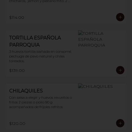
chícharos,  jamón y plátano frito. 2 
huevos
$114.00
TORTILLA ESPAÑOLA
PARROQUIA
3 huevos tortilla bañada en consomé, 
pechuga de pavo natural y chiles 
toreados.
$139.00
CHILAQUILES
Con salsa a elegir y huevos revueltos o 
fritos 2 piezas o pollo 90 g 
acompañados de frijoles refritos
$120.00