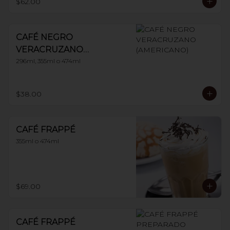
$62.00
CAFÉ NEGRO
VERACRUZANO
(AMERICANO)
296ml, 355ml o 474ml
$38.00
CAFÉ FRAPPÉ
355ml o 474ml
$69.00
CAFÉ FRAPPÉ