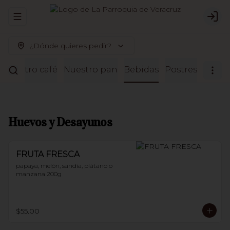
Abrir menu de navegación
Logi
¿Dónde quieres pedir?
Nuestro café
Nuestro pan
Bebidas
Postres
Huevos y Desayunos
FRUTA FRESCA
papaya, melón, sandía, plátano o 
manzana 200g
$55.00