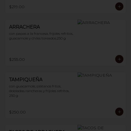
$219.00
ARRACHERA
con papas a la francesa, frijoles refritos, 
guacamole y chiles toreados.250 g
$255.00
TAMPIQUEÑA
con guacamole, plátanos fritos, 
dobladas rancheras y frijoles refritos. 
250 g
$250.00