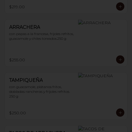
$219.00
ARRACHERA
con papas a la francesa, frijoles refritos, 
guacamole y chiles toreados.250 g
$255.00
TAMPIQUEÑA
con guacamole, plátanos fritos, 
dobladas rancheras y frijoles refritos. 
250 g
$250.00