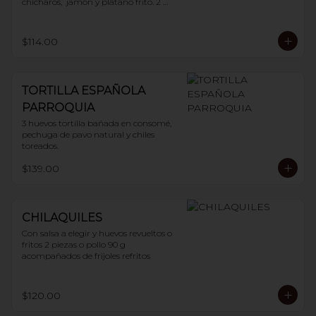
chícharos,  jamón y plátano frito. 2 
huevos
$114.00
TORTILLA ESPAÑOLA
PARROQUIA
3 huevos tortilla bañada en consomé, 
pechuga de pavo natural y chiles 
toreados.
$139.00
CHILAQUILES
Con salsa a elegir y huevos revueltos o 
fritos 2 piezas o pollo 90 g 
acompañados de frijoles refritos
$120.00