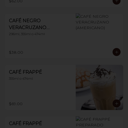
$62.00
CAFÉ NEGRO
VERACRUZANO
(AMERICANO)
296ml, 355ml o 474ml
$38.00
CAFÉ FRAPPÉ
355ml o 474ml
$69.00
CAFÉ FRAPPÉ