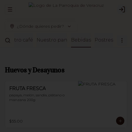
Abrir menu de navegación
Logi
¿Dónde quieres pedir?
Nuestro café
Nuestro pan
Bebidas
Postres
Huevos y Desayunos
FRUTA FRESCA
papaya, melón, sandía, plátano o 
manzana 200g
$55.00