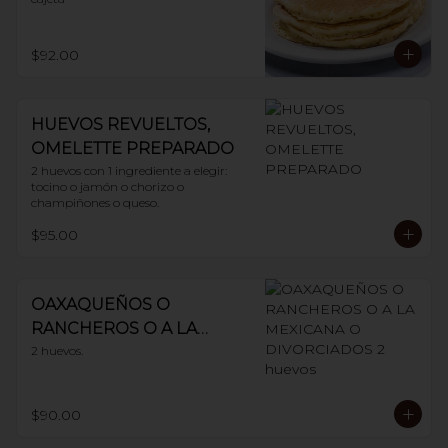
$92.00
HUEVOS REVUELTOS,
OMELETTE PREPARADO
2 huevos con 1 ingrediente a elegir: 
tocino o jamón o chorizo o 
champiñones o queso.
$95.00
OAXAQUEÑOS O
RANCHEROS O A LA
MEXICANA O
2 huevos.
DIVORCIADOS 2 huevos
$90.00