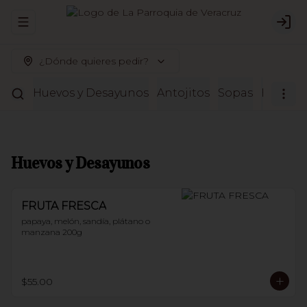
Abrir menu de navegación
Logi
¿Dónde quieres pedir?
Huevos y Desayunos
Antojitos
Sopas
Entrada
Huevos y Desayunos
FRUTA FRESCA
papaya, melón, sandía, plátano o 
manzana 200g
$55.00