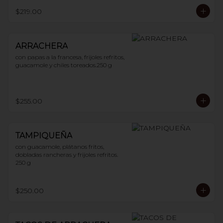
$219.00
ARRACHERA
con papas a la francesa, frijoles refritos, 
guacamole y chiles toreados.250 g
$255.00
TAMPIQUEÑA
con guacamole, plátanos fritos, 
dobladas rancheras y frijoles refritos. 
250 g
$250.00