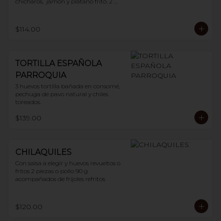
chícharos,  jamón y plátano frito. 2 
huevos
$114.00
TORTILLA ESPAÑOLA
PARROQUIA
3 huevos tortilla bañada en consomé, 
pechuga de pavo natural y chiles 
toreados.
$139.00
CHILAQUILES
Con salsa a elegir y huevos revueltos o 
fritos 2 piezas o pollo 90 g 
acompañados de frijoles refritos
$120.00