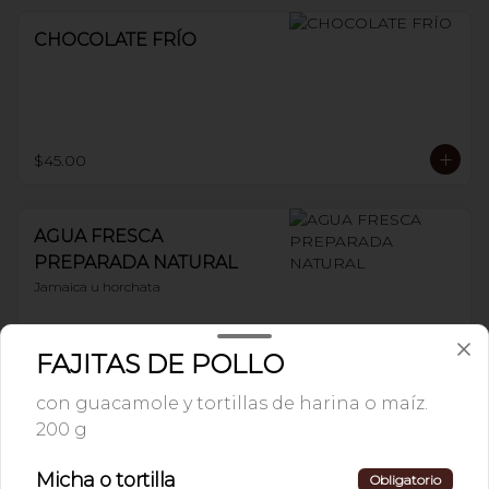
CHOCOLATE FRÍO
$45.00
AGUA FRESCA
PREPARADA NATURAL
Jamaica u horchata
$37.00
FAJITAS DE POLLO
con guacamole y tortillas de harina o maíz.
200 g
LIMONADA O
NARANJADA
Micha o tortilla
Obligatorio