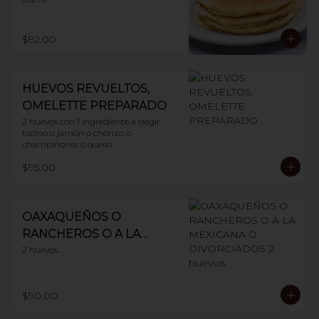
$92.00
HUEVOS REVUELTOS,
OMELETTE PREPARADO
2 huevos con 1 ingrediente a elegir: 
tocino o jamón o chorizo o 
champiñones o queso.
$95.00
OAXAQUEÑOS O
RANCHEROS O A LA
MEXICANA O
2 huevos.
DIVORCIADOS 2 huevos
$90.00