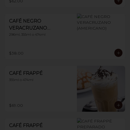
$62.00
CAFÉ NEGRO
VERACRUZANO
(AMERICANO)
296ml, 355ml o 474ml
$38.00
CAFÉ FRAPPÉ
355ml o 474ml
$69.00
CAFÉ FRAPPÉ