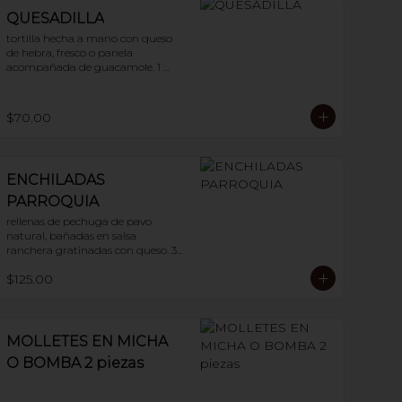
QUESADILLA
tortilla hecha a mano con queso 
de hebra, fresco o panela 
acompañada de guacamole. 1 
pieza
$70.00
ENCHILADAS
PARROQUIA
rellenas de pechuga de pavo 
natural, bañadas en salsa 
ranchera gratinadas con queso. 3 
piezas
$125.00
MOLLETES EN MICHA
O BOMBA 2 piezas