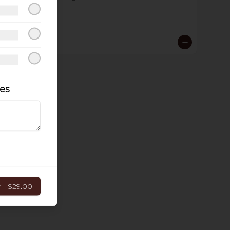
$69.00
les
r
$29.00