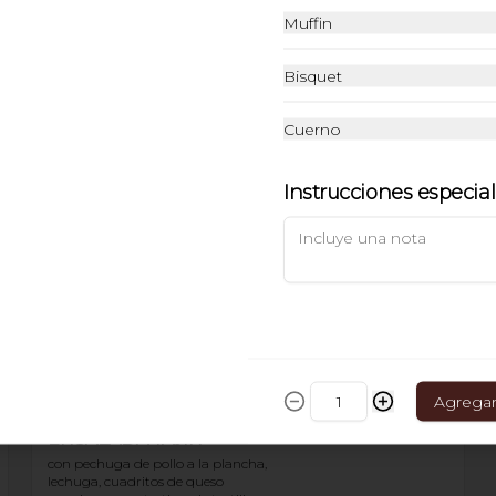
300 g
Muffin
Bisquet
$59.00
Cuerno
ORDEN DE PAPAS A LA
Instrucciones especia
FRANCESA
300 g
$69.00
Agrega
ENSALADA TAJÍN
con pechuga de pollo a la plancha, 
lechuga, cuadritos de queso 