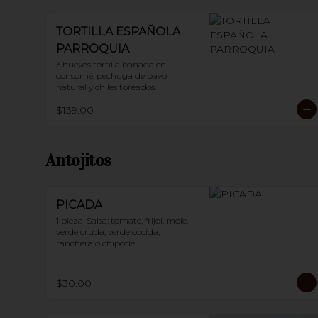
TORTILLA ESPAÑOLA
PARROQUIA
3 huevos tortilla bañada en 
consomé, pechuga de pavo 
natural y chiles toreados.
$139.00
Antojitos
PICADA
1 pieza. Salsa: tomate, frijol, mole, 
verde cruda, verde cocida, 
ranchera o chipotle
$30.00