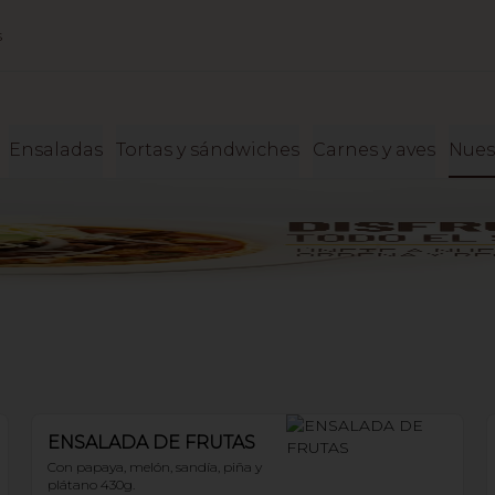
s
Ensaladas
Tortas y sándwiches
Carnes y aves
Nues
ENSALADA DE FRUTAS
Con papaya, melón, sandía, piña y 
plátano 430g.