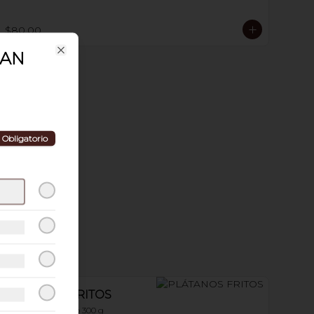
$80.00
PAN
Close
Obligatorio
PLÁTANOS FRITOS
con crema y queso 300 g