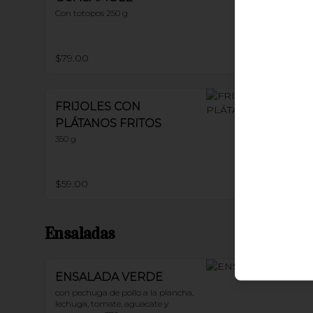
Con totopos 250 g
$79.00
FRIJOLES CON
PLÁTANOS FRITOS
350 g
$59.00
Ensaladas
ENSALADA VERDE
con pechuga de pollo a la plancha, 
lechuga, tomate, aguacate y 