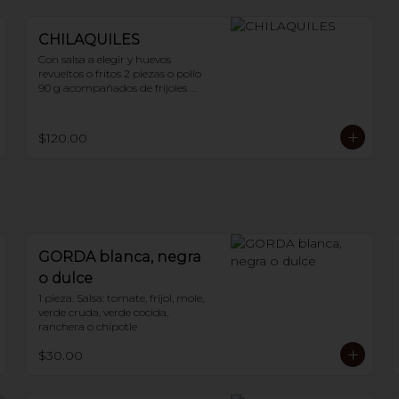
CHILAQUILES
Con salsa a elegir y huevos 
revueltos o fritos 2 piezas o pollo 
90 g acompañados de frijoles 
refritos
$120.00
GORDA blanca, negra
o dulce
1 pieza. Salsa: tomate, frijol, mole, 
verde cruda, verde cocida, 
ranchera o chipotle
$30.00