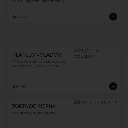
panela, aguacate, tiras de tortilla y 
chile guajillo. 400 g
$165.00
PLATILLO VOLADOR
1 Pieza Con pierna o pechuga de 
pavo natural, jamón y queso
$99.00
TORTA DE PIERNA
Con queso y frijoles 1 pieza.