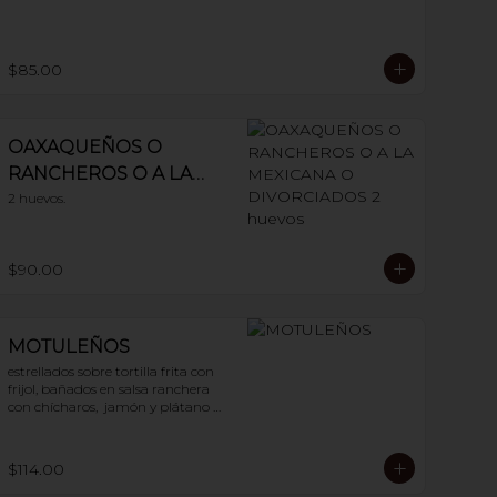
$85.00
OAXAQUEÑOS O
RANCHEROS O A LA
MEXICANA O
2 huevos.
DIVORCIADOS 2
huevos
$90.00
MOTULEÑOS
estrellados sobre tortilla frita con 
frijol, bañados en salsa ranchera 
con chícharos,  jamón y plátano 
frito. 2 huevos
$114.00