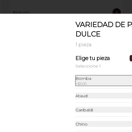
$109.00
VARIEDAD DE 
DULCE
1 pieza.
SOPA AZTECA
Elige tu pieza
con tiritas de tortilla, chicharrón, 
queso fresco, aguacate, crema y 
Seleccione 1
chile guajillo.
Bomba
+
$5.00
$69.00
Ataud
Garibaldi
ARROZ CON PLÁTANOS
Chino
FRITOS