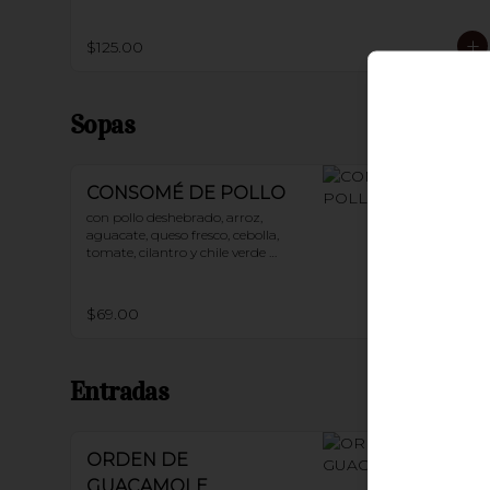
$125.00
Sopas
CONSOMÉ DE POLLO
con pollo deshebrado, arroz, 
aguacate, queso fresco, cebolla, 
tomate, cilantro y chile verde 
picado
$69.00
Entradas
ORDEN DE
GUACAMOLE