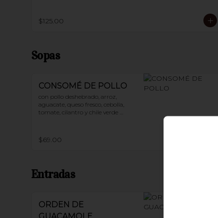
$125.00
Sopas
CONSOMÉ DE POLLO
con pollo deshebrado, arroz, 
aguacate, queso fresco, cebolla, 
tomate, cilantro y chile verde 
picado
$69.00
Entradas
ORDEN DE
GUACAMOLE