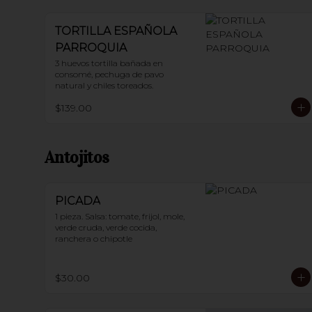
TORTILLA ESPAÑOLA
PARROQUIA
3 huevos tortilla bañada en 
consomé, pechuga de pavo 
natural y chiles toreados.
$139.00
Antojitos
PICADA
1 pieza. Salsa: tomate, frijol, mole, 
verde cruda, verde cocida, 
ranchera o chipotle
$30.00