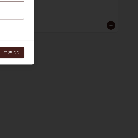
$69.00
r
$165.00