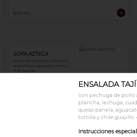
$109.00
SOPA AZTECA
con tiritas de tortilla, chicharrón, 
queso fresco, aguacate, crema y 
chile guajillo.
ENSALADA TAJ
$69.00
con pechuga de pollo a
plancha, lechuga, cuad
queso panela, aguacate
tortilla y chile guajillo
ARROZ CON PLÁTANOS
Instrucciones especia
FRITOS