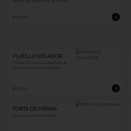
panela, aguacate, tiras de tortilla y 
chile guajillo. 400 g
$165.00
PLATILLO VOLADOR
1 Pieza Con pierna o pechuga de 
pavo natural, jamón y queso
$99.00
TORTA DE PIERNA
Con queso y frijoles 1 pieza.