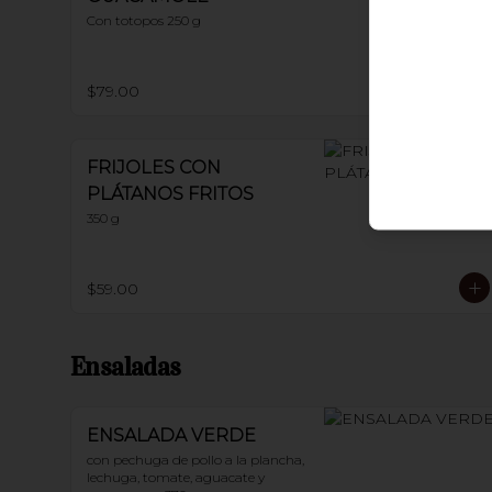
Con totopos 250 g
$79.00
FRIJOLES CON
PLÁTANOS FRITOS
350 g
$59.00
Ensaladas
ENSALADA VERDE
con pechuga de pollo a la plancha, 
lechuga, tomate, aguacate y 