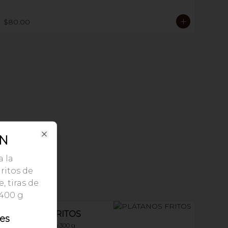
$80.00
ÍN
Close
 la
ritos de
, tiras de
. 400 g
PLÁTANOS FRITOS
les
con crema y queso 300 g