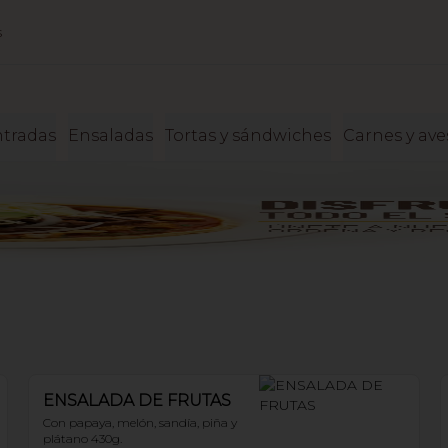
s
tradas
Ensaladas
Tortas y sándwiches
Carnes y ave
ENSALADA DE FRUTAS
Con papaya, melón, sandía, piña y 
plátano 430g.