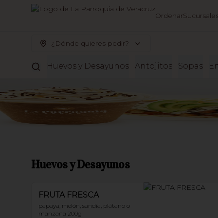
Ordenar
Sucursale
¿Dónde quieres pedir?
Huevos y Desayunos
Antojitos
Sopas
En
Huevos y Desayunos
FRUTA FRESCA
papaya, melón, sandía, plátano o 
manzana 200g