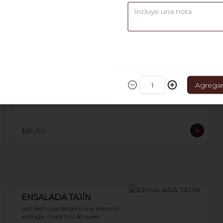
300 g
$59.00
ORDEN DE PAPAS A LA
Agrega
FRANCESA
300 g
$69.00
ENSALADA TAJÍN
con pechuga de pollo a la plancha, 
lechuga, cuadritos de queso 