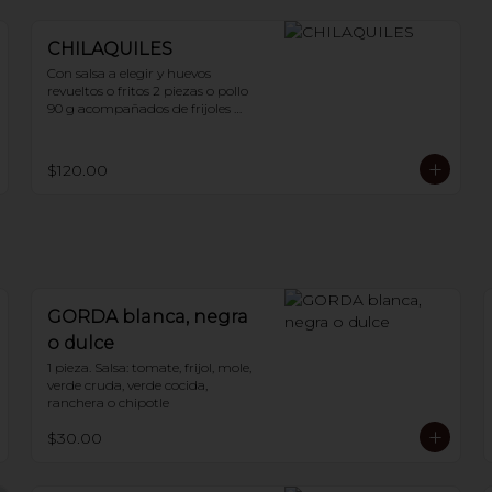
CHILAQUILES
Con salsa a elegir y huevos 
revueltos o fritos 2 piezas o pollo 
90 g acompañados de frijoles 
refritos
$120.00
GORDA blanca, negra
o dulce
1 pieza. Salsa: tomate, frijol, mole, 
verde cruda, verde cocida, 
ranchera o chipotle
$30.00