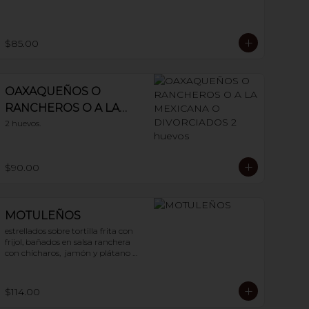
$85.00
OAXAQUEÑOS O
RANCHEROS O A LA
MEXICANA O
2 huevos.
DIVORCIADOS 2
huevos
$90.00
MOTULEÑOS
estrellados sobre tortilla frita con 
frijol, bañados en salsa ranchera 
con chícharos,  jamón y plátano 
frito. 2 huevos
$114.00