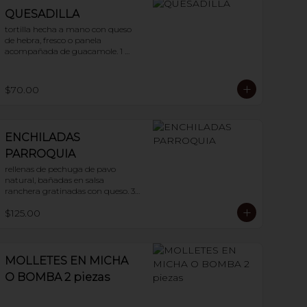
QUESADILLA
tortilla hecha a mano con queso 
de hebra, fresco o panela 
acompañada de guacamole. 1 
pieza
$70.00
ENCHILADAS
PARROQUIA
rellenas de pechuga de pavo 
natural, bañadas en salsa 
ranchera gratinadas con queso. 3 
piezas
$125.00
MOLLETES EN MICHA
O BOMBA 2 piezas