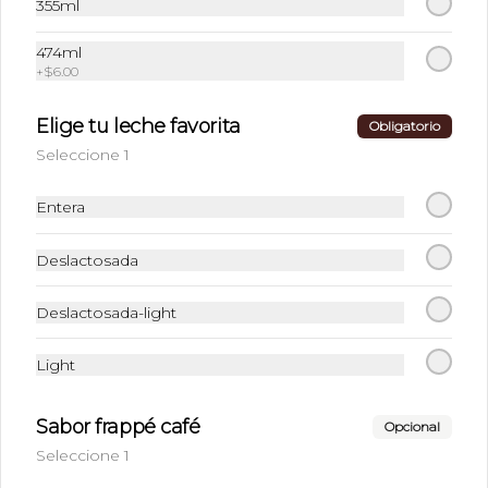
355ml
CHOCOLATE FRÍO
474ml
+
$6.00
Elige tu leche favorita
Obligatorio
Seleccione 1
$45.00
Entera
AGUA FRESCA
Deslactosada
PREPARADA NATURAL
Jamaica u horchata
Deslactosada-light
$37.00
Light
Sabor frappé café
Opcional
LIMONADA O
Seleccione 1
NARANJADA