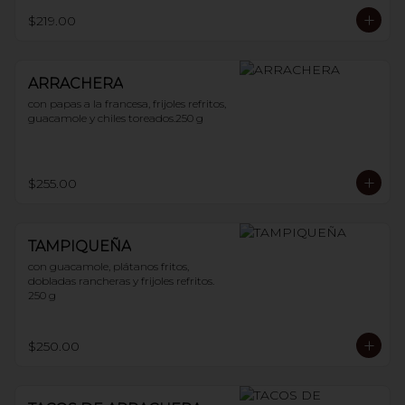
$219.00
ARRACHERA
con papas a la francesa, frijoles refritos, 
guacamole y chiles toreados.250 g
$255.00
TAMPIQUEÑA
con guacamole, plátanos fritos, 
dobladas rancheras y frijoles refritos. 
250 g
$250.00