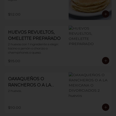
$92.00
HUEVOS REVUELTOS,
OMELETTE PREPARADO
2 huevos con 1 ingrediente a elegir: 
tocino o jamón o chorizo o 
champiñones o queso.
$95.00
OAXAQUEÑOS O
RANCHEROS O A LA
MEXICANA O
2 huevos.
DIVORCIADOS 2 huevos
$90.00