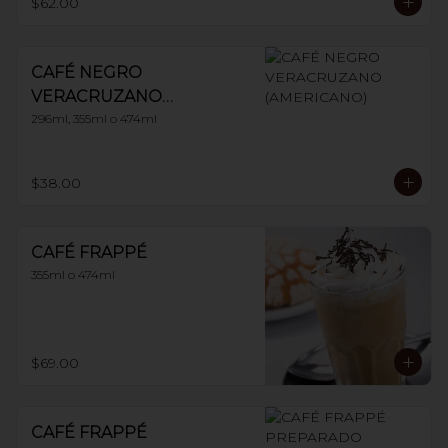
$62.00
CAFÉ NEGRO
VERACRUZANO
(AMERICANO)
296ml, 355ml o 474ml
$38.00
CAFÉ FRAPPÉ
355ml o 474ml
$69.00
CAFÉ FRAPPÉ