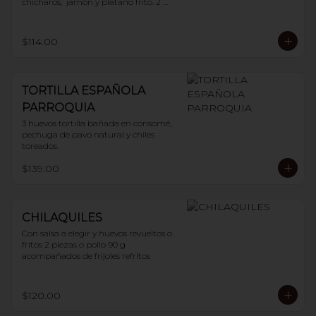
chícharos,  jamón y plátano frito. 2 
huevos
$114.00
TORTILLA ESPAÑOLA
PARROQUIA
3 huevos tortilla bañada en consomé, 
pechuga de pavo natural y chiles 
toreados.
$139.00
CHILAQUILES
Con salsa a elegir y huevos revueltos o 
fritos 2 piezas o pollo 90 g 
acompañados de frijoles refritos
$120.00