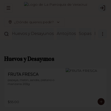
Abrir menu de navegación
Logi
¿Dónde quieres pedir?
Huevos y Desayunos
Antojitos
Sopas
Entrada
Huevos y Desayunos
FRUTA FRESCA
papaya, melón, sandía, plátano o 
manzana 200g
$55.00