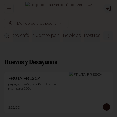
Abrir menu de navegación
Logi
¿Dónde quieres pedir?
Nuestro café
Nuestro pan
Bebidas
Postres
Huevos y Desayunos
FRUTA FRESCA
papaya, melón, sandía, plátano o 
manzana 200g
$55.00