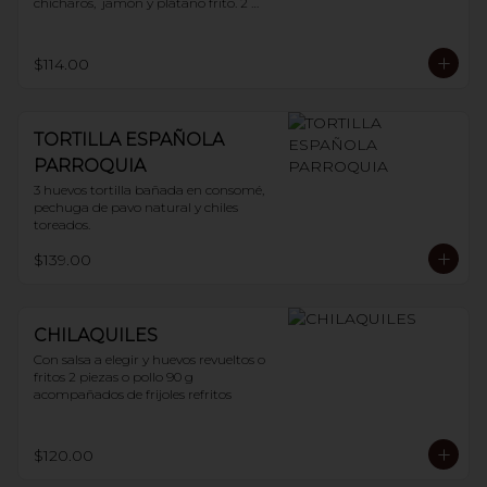
chícharos,  jamón y plátano frito. 2 
huevos
$114.00
TORTILLA ESPAÑOLA
PARROQUIA
3 huevos tortilla bañada en consomé, 
pechuga de pavo natural y chiles 
toreados.
$139.00
CHILAQUILES
Con salsa a elegir y huevos revueltos o 
fritos 2 piezas o pollo 90 g 
acompañados de frijoles refritos
$120.00