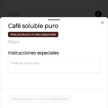
$37.00
Café soluble puro
LIMONADA O
Este producto no esta disponible
NARANJADA MINERAL
50grs
Instrucciones especiales
$46.00
JUGO DE FRUTA NATURAL
Naranja, zanahoria, toronja o papaya
Este producto no esta disponible
$46.00