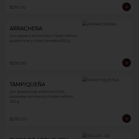
$219.00
ARRACHERA
con papas a la francesa, frijoles refritos, 
guacamole y chiles toreados.250 g
$255.00
TAMPIQUEÑA
con guacamole, plátanos fritos, 
dobladas rancheras y frijoles refritos. 
250 g
$250.00