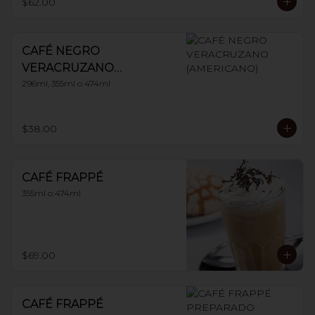
$62.00
CAFÉ NEGRO
VERACRUZANO
(AMERICANO)
296ml, 355ml o 474ml
$38.00
CAFÉ FRAPPÉ
355ml o 474ml
$69.00
CAFÉ FRAPPÉ