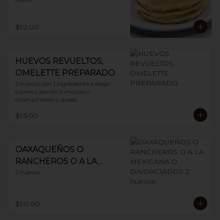
$92.00
HUEVOS REVUELTOS,
OMELETTE PREPARADO
2 huevos con 1 ingrediente a elegir: 
tocino o jamón o chorizo o 
champiñones o queso.
$95.00
OAXAQUEÑOS O
RANCHEROS O A LA
MEXICANA O
2 huevos.
DIVORCIADOS 2 huevos
$90.00