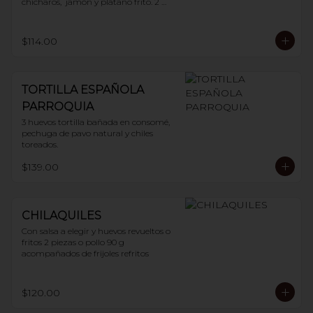
chícharos,  jamón y plátano frito. 2 
huevos
$114.00
TORTILLA ESPAÑOLA
PARROQUIA
3 huevos tortilla bañada en consomé, 
pechuga de pavo natural y chiles 
toreados.
$139.00
CHILAQUILES
Con salsa a elegir y huevos revueltos o 
fritos 2 piezas o pollo 90 g 
acompañados de frijoles refritos
$120.00