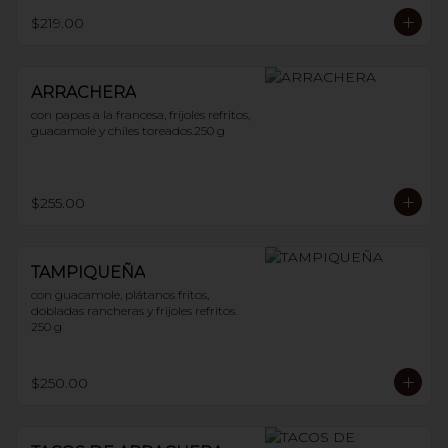
$219.00
ARRACHERA
con papas a la francesa, frijoles refritos, 
guacamole y chiles toreados.250 g
$255.00
TAMPIQUEÑA
con guacamole, plátanos fritos, 
dobladas rancheras y frijoles refritos. 
250 g
$250.00