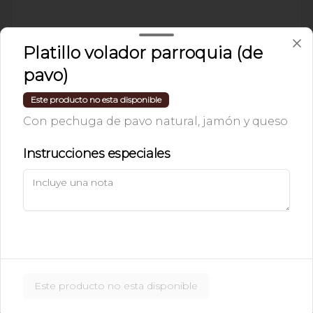
$37.00
Platillo volador parroquia (de
pavo)
LIMONADA O
Este producto no esta disponible
NARANJADA MINERAL
Con pechuga de pavo natural, jamón y queso
Instrucciones especiales
$46.00
JUGO DE FRUTA NATURAL
Naranja, zanahoria, toronja o papaya
Este producto no esta disponible
$46.00