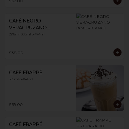
$62.00
CAFÉ NEGRO
VERACRUZANO
(AMERICANO)
296ml, 355ml o 474ml
$38.00
CAFÉ FRAPPÉ
355ml o 474ml
$69.00
CAFÉ FRAPPÉ