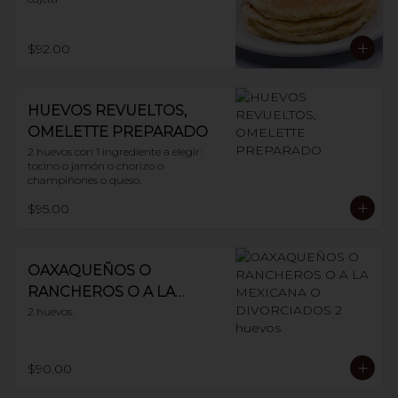
$92.00
HUEVOS REVUELTOS,
OMELETTE PREPARADO
2 huevos con 1 ingrediente a elegir: 
tocino o jamón o chorizo o 
champiñones o queso.
$95.00
OAXAQUEÑOS O
RANCHEROS O A LA
MEXICANA O
2 huevos.
DIVORCIADOS 2 huevos
$90.00