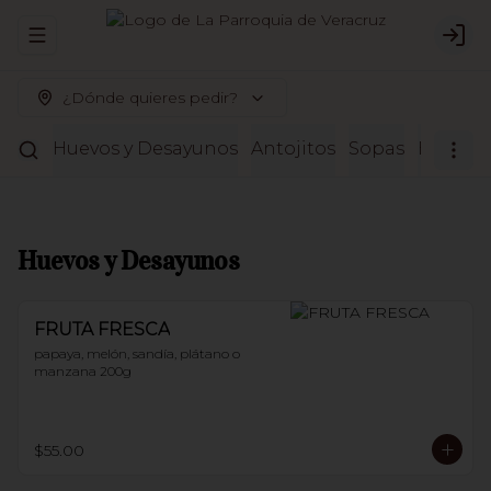
Abrir menu de navegación
Logi
¿Dónde quieres pedir?
Huevos y Desayunos
Antojitos
Sopas
Entrada
Huevos y Desayunos
FRUTA FRESCA
papaya, melón, sandía, plátano o 
manzana 200g
$55.00