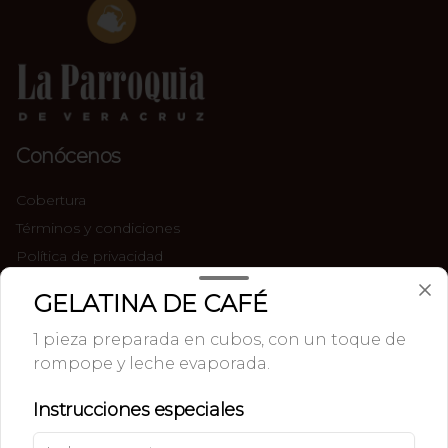
Conócenos
Cobertura
Términos y condiciones
Política de privacidad
Redes sociales
GELATINA DE CAFÉ
1 pieza preparada en cubos, con un toque de
Instagram
rompope y leche evaporada.
Facebook
Instrucciones especiales
Mi cuenta