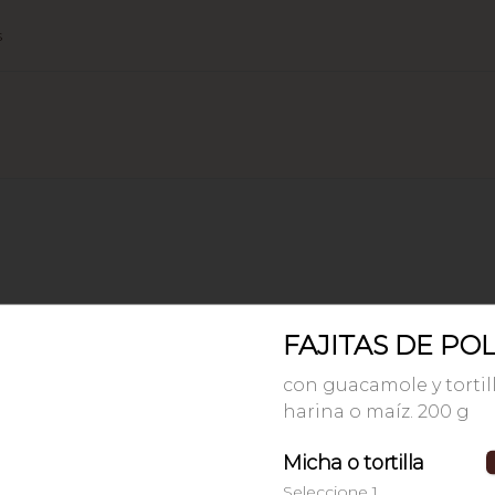
s
FAJITAS DE PO
FAJITAS DE POLLO
con guacamole y tortillas de 
con guacamole y tortil
harina o maíz. 200 g
harina o maíz. 200 g
Micha o tortilla
$209.00
Seleccione 1