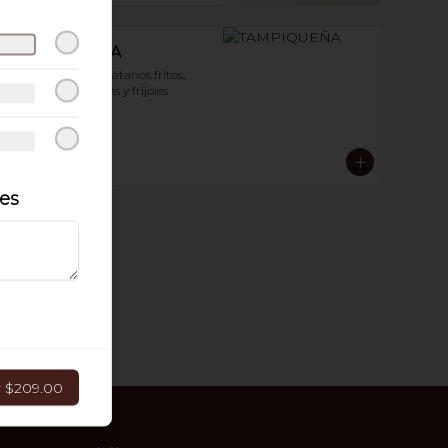
TAMPIQUEÑA
con guacamole, plátanos fritos, 
dobladas rancheras y frijoles 
refritos. 250 g
$250.00
les
r
$209.00