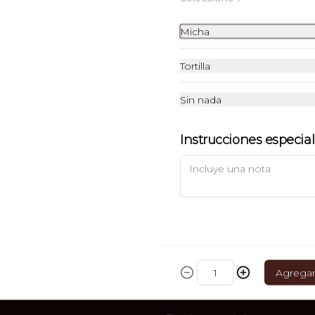
Micha
ARRACHERA
con papas a la francesa, frijoles 
refritos, guacamole y chiles 
Tortilla
toreados.250 g
Sin nada
$255.00
Instrucciones especia
MILANESA DE RES
con papas a la francesa y ensalada. 
200 g
$234.00
Agrega