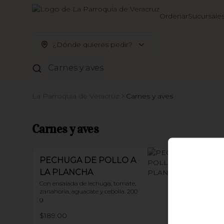
Ordenar
Sucursale
¿Dónde quieres pedir?
Carnes y aves
La Parroquia de Veracruz
Carnes y aves
Carnes y aves
PECHUGA DE POLLO A
LA PLANCHA
Con ensalada de lechuga, tomate, 
zanahoria, aguacate y cebolla. 200 
g
$189.00