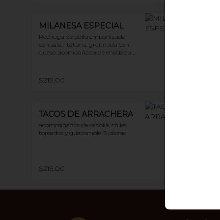
MILANESA ESPECIAL
Pechuga de pollo empanizada 
con salsa italiana, gratinada con 
queso, acompañada de ensalada y 
papas a la francesa. 200 g
$219.00
TACOS DE ARRACHERA
acompañados de cebolla, chiles 
toreados y guacamole. 3 piezas
$219.00