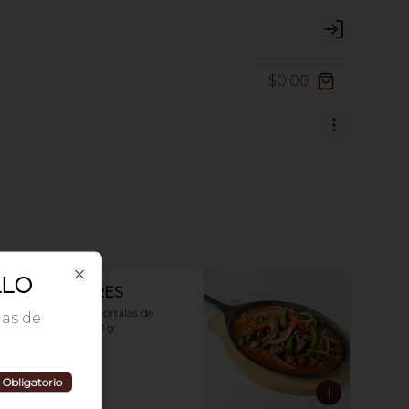
Login
$0.00
LLO
Close
FAJITAS DE RES
con guacamole y tortillas de 
las de
harina o maíz. 200 g
Obligatorio
$234.00