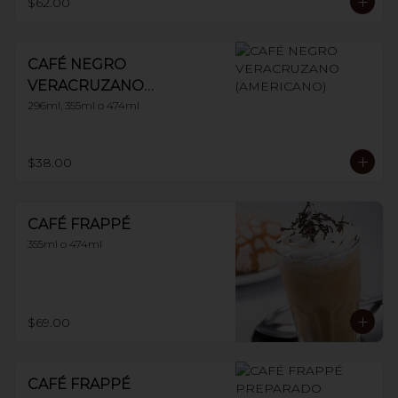
$62.00
CAFÉ NEGRO
VERACRUZANO
(AMERICANO)
296ml, 355ml o 474ml
$38.00
CAFÉ FRAPPÉ
355ml o 474ml
$69.00
CAFÉ FRAPPÉ