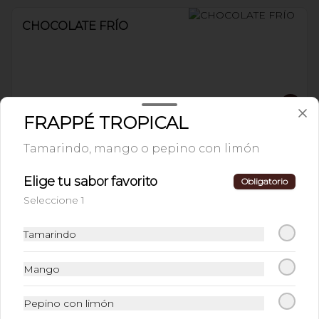
CHOCOLATE FRÍO
$45.00
FRAPPÉ TROPICAL
Tamarindo, mango o pepino con limón
AGUA FRESCA
PREPARADA NATURAL
Elige tu sabor favorito
Obligatorio
Jamaica u horchata
Seleccione 1
$37.00
Tamarindo
Mango
LIMONADA O
NARANJADA
Pepino con limón