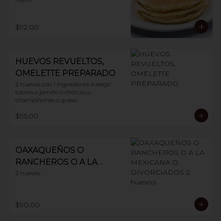
$92.00
HUEVOS REVUELTOS,
OMELETTE PREPARADO
2 huevos con 1 ingrediente a elegir: 
tocino o jamón o chorizo o 
champiñones o queso.
$95.00
OAXAQUEÑOS O
RANCHEROS O A LA
MEXICANA O
2 huevos.
DIVORCIADOS 2 huevos
$90.00