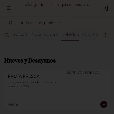
Abrir menu de navegación
Logi
¿Dónde quieres pedir?
Nuestro café
Nuestro pan
Bebidas
Postres
Huevos y Desayunos
FRUTA FRESCA
papaya, melón, sandía, plátano o 
manzana 200g
$55.00