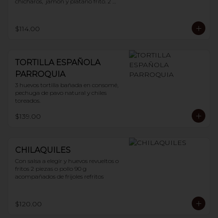
chícharos,  jamón y plátano frito. 2 
huevos
$114.00
TORTILLA ESPAÑOLA
PARROQUIA
3 huevos tortilla bañada en consomé, 
pechuga de pavo natural y chiles 
toreados.
$139.00
CHILAQUILES
Con salsa a elegir y huevos revueltos o 
fritos 2 piezas o pollo 90 g 
acompañados de frijoles refritos
$120.00