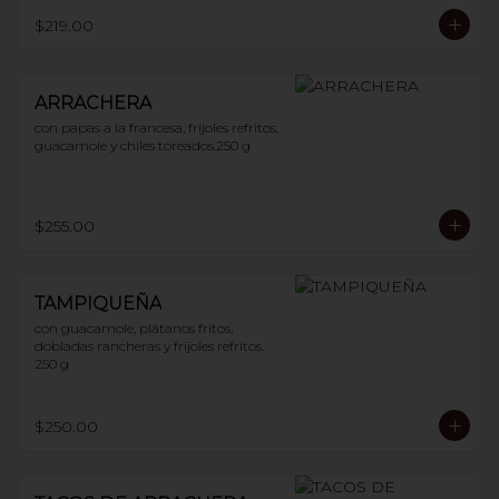
$219.00
ARRACHERA
con papas a la francesa, frijoles refritos, 
guacamole y chiles toreados.250 g
$255.00
TAMPIQUEÑA
con guacamole, plátanos fritos, 
dobladas rancheras y frijoles refritos. 
250 g
$250.00