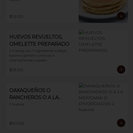
$92.00
HUEVOS REVUELTOS,
OMELETTE PREPARADO
2 huevos con 1 ingrediente a elegir: 
tocino o jamón o chorizo o 
champiñones o queso.
$95.00
OAXAQUEÑOS O
RANCHEROS O A LA
MEXICANA O
2 huevos.
DIVORCIADOS 2 huevos
$90.00