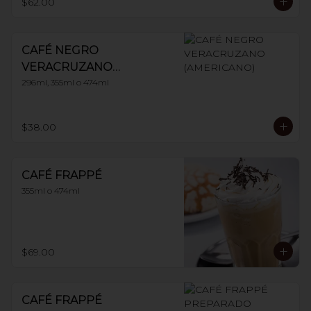
$62.00
CAFÉ NEGRO
VERACRUZANO
(AMERICANO)
296ml, 355ml o 474ml
$38.00
CAFÉ FRAPPÉ
355ml o 474ml
$69.00
CAFÉ FRAPPÉ