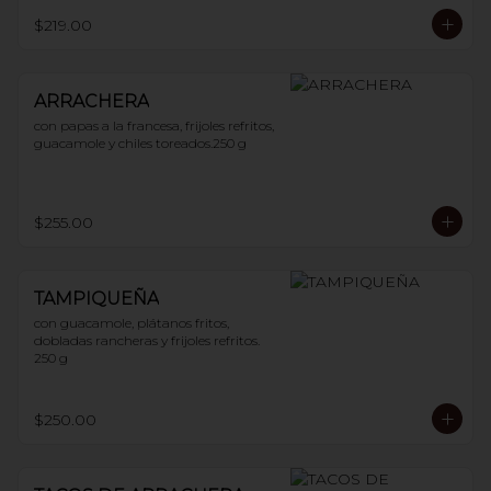
$219.00
ARRACHERA
con papas a la francesa, frijoles refritos, 
guacamole y chiles toreados.250 g
$255.00
TAMPIQUEÑA
con guacamole, plátanos fritos, 
dobladas rancheras y frijoles refritos. 
250 g
$250.00