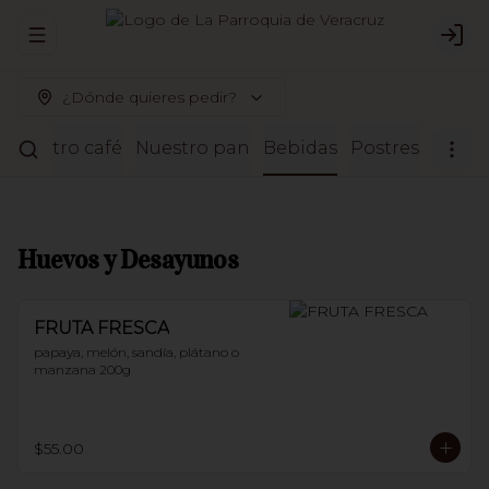
Abrir menu de navegación
Logi
¿Dónde quieres pedir?
Nuestro café
Nuestro pan
Bebidas
Postres
Huevos y Desayunos
FRUTA FRESCA
papaya, melón, sandía, plátano o 
manzana 200g
$55.00