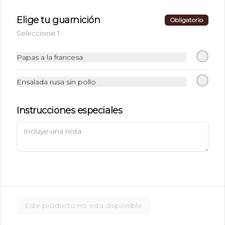
Elige tu guarnición
Obligatorio
$37.00
Seleccione 1
Papas a la francesa
LIMONADA O
NARANJADA MINERAL
Ensalada rusa sin pollo
Instrucciones especiales
$46.00
JUGO DE FRUTA NATURAL
Naranja, zanahoria, toronja o papaya
Este producto no esta disponible
$46.00