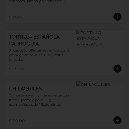
chícharos,  jamón y plátano frito. 2 
huevos
$114.00
TORTILLA ESPAÑOLA
PARROQUIA
3 huevos tortilla bañada en consomé, 
pechuga de pavo natural y chiles 
toreados.
$139.00
CHILAQUILES
Con salsa a elegir y huevos revueltos o 
fritos 2 piezas o pollo 90 g 
acompañados de frijoles refritos
$120.00