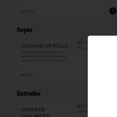
$125.00
Sopas
CONSOMÉ DE POLLO
con pollo deshebrado, arroz, 
aguacate, queso fresco, cebolla, 
tomate, cilantro y chile verde 
picado
$69.00
Entradas
ORDEN DE
GUACAMOLE