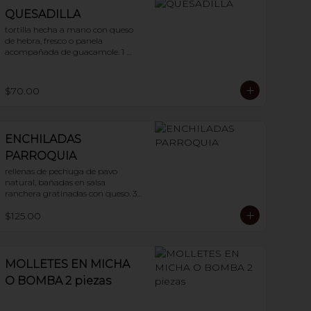
QUESADILLA
tortilla hecha a mano con queso 
de hebra, fresco o panela 
acompañada de guacamole. 1 
pieza
$70.00
ENCHILADAS
PARROQUIA
rellenas de pechuga de pavo 
natural, bañadas en salsa 
ranchera gratinadas con queso. 3 
piezas
$125.00
MOLLETES EN MICHA
O BOMBA 2 piezas