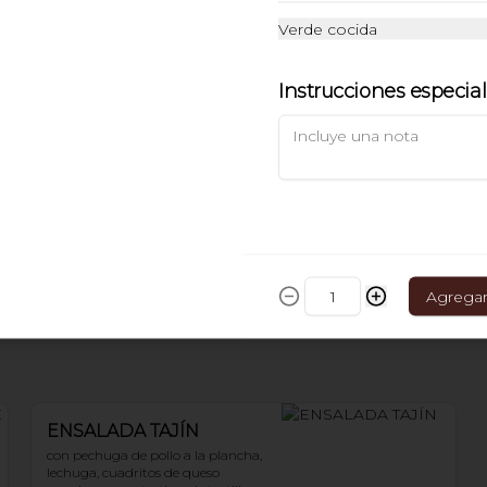
300 g
Verde cocida
Instrucciones especia
$59.00
ORDEN DE PAPAS A LA
FRANCESA
300 g
$69.00
Agrega
ENSALADA TAJÍN
con pechuga de pollo a la plancha, 
lechuga, cuadritos de queso 