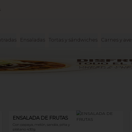
s
tradas
Ensaladas
Tortas y sándwiches
Carnes y ave
ENSALADA DE FRUTAS
Con papaya, melón, sandía, piña y 
plátano 430g.