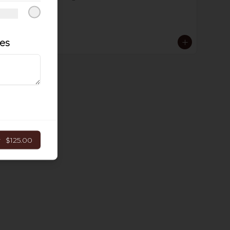
les
$69.00
r
$125.00