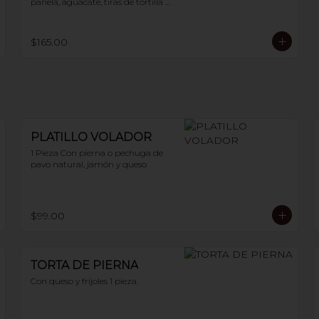
panela, aguacate, tiras de tortilla y 
chile guajillo. 400 g
$165.00
PLATILLO VOLADOR
1 Pieza Con pierna o pechuga de 
pavo natural, jamón y queso
$99.00
TORTA DE PIERNA
Con queso y frijoles 1 pieza.