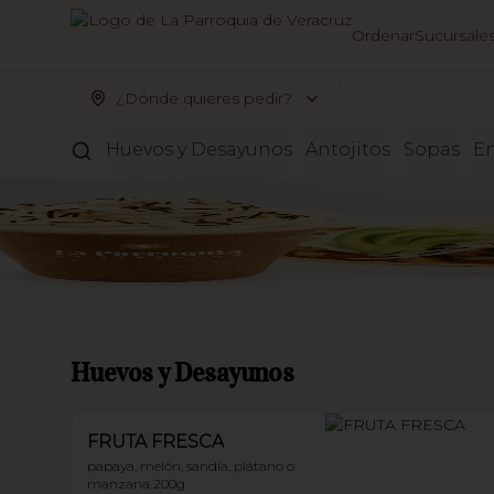
Ordenar
Sucursale
¿Dónde quieres pedir?
Huevos y Desayunos
Antojitos
Sopas
En
Huevos y Desayunos
FRUTA FRESCA
papaya, melón, sandía, plátano o 
manzana 200g