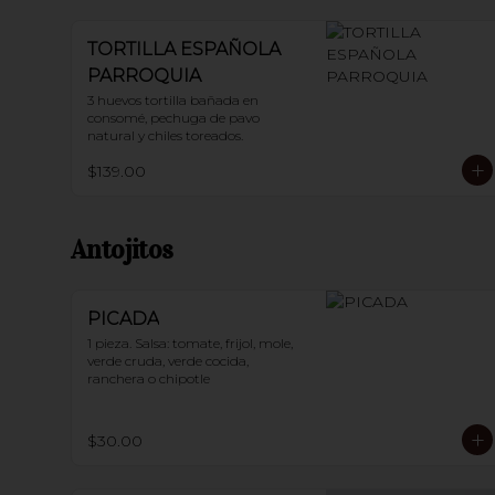
TORTILLA ESPAÑOLA
PARROQUIA
3 huevos tortilla bañada en 
consomé, pechuga de pavo 
natural y chiles toreados.
$139.00
Antojitos
PICADA
1 pieza. Salsa: tomate, frijol, mole, 
verde cruda, verde cocida, 
ranchera o chipotle
$30.00