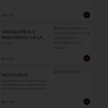
$85.00
OAXAQUEÑOS O
RANCHEROS O A LA
MEXICANA O
2 huevos.
DIVORCIADOS 2
huevos
$90.00
MOTULEÑOS
estrellados sobre tortilla frita con 
frijol, bañados en salsa ranchera 
con chícharos,  jamón y plátano 
frito. 2 huevos
$114.00