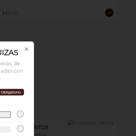
$80.00
IZAS
Close
heras, de
nadas con
s
Obligatorio
PLÁTANOS FRITOS
con crema y queso 300 g