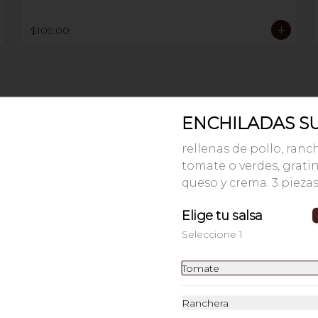
$109.00
ENCHILADAS SU
SOPA AZTECA
con tiritas de tortilla, chicharrón, 
rellenas de pollo, ranc
queso fresco, aguacate, crema y 
chile guajillo.
tomate o verdes, grati
queso y crema. 3 pieza
$69.00
Elige tu salsa
Seleccione 1
Tomate
ARROZ CON PLÁTANOS
Ranchera
FRITOS