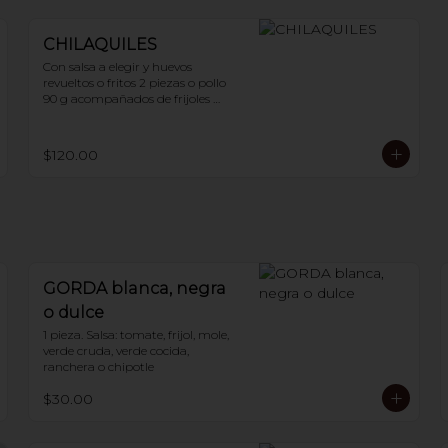
CHILAQUILES
Con salsa a elegir y huevos 
revueltos o fritos 2 piezas o pollo 
90 g acompañados de frijoles 
refritos
$120.00
GORDA blanca, negra
o dulce
1 pieza. Salsa: tomate, frijol, mole, 
verde cruda, verde cocida, 
ranchera o chipotle
$30.00