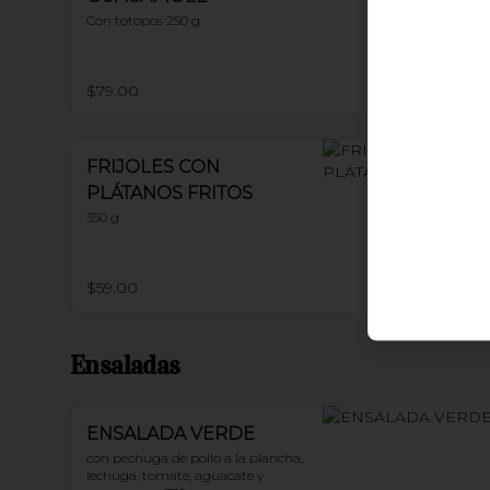
Con totopos 250 g
$79.00
FRIJOLES CON
PLÁTANOS FRITOS
350 g
$59.00
Ensaladas
ENSALADA VERDE
con pechuga de pollo a la plancha, 
lechuga, tomate, aguacate y 