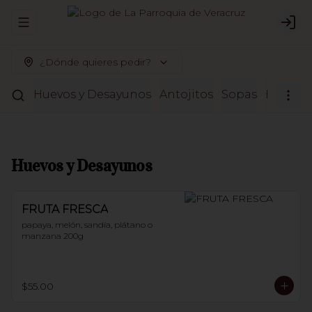
Abrir menu de navegación
Logi
¿Dónde quieres pedir?
Huevos y Desayunos
Antojitos
Sopas
Entrada
Huevos y Desayunos
FRUTA FRESCA
papaya, melón, sandía, plátano o 
manzana 200g
$55.00