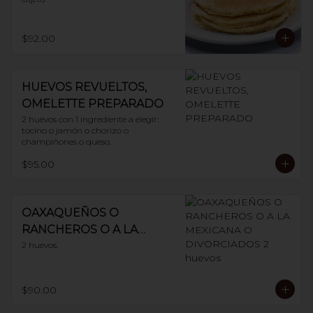
$92.00
HUEVOS REVUELTOS,
OMELETTE PREPARADO
2 huevos con 1 ingrediente a elegir: 
tocino o jamón o chorizo o 
champiñones o queso.
$95.00
OAXAQUEÑOS O
RANCHEROS O A LA
MEXICANA O
2 huevos.
DIVORCIADOS 2 huevos
$90.00