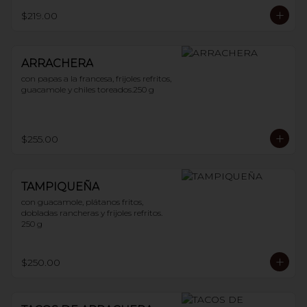
$219.00
ARRACHERA
con papas a la francesa, frijoles refritos, 
guacamole y chiles toreados.250 g
$255.00
TAMPIQUEÑA
con guacamole, plátanos fritos, 
dobladas rancheras y frijoles refritos. 
250 g
$250.00