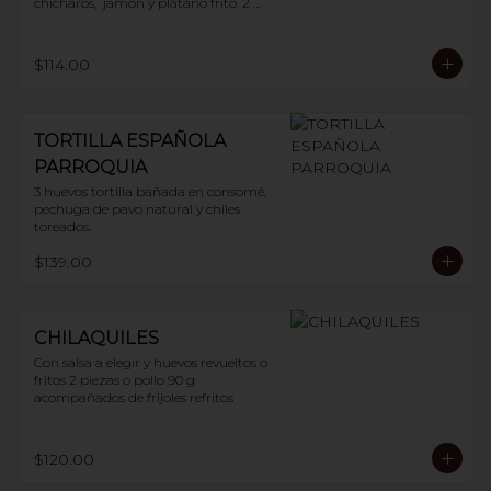
chícharos,  jamón y plátano frito. 2 
huevos
$114.00
TORTILLA ESPAÑOLA
PARROQUIA
3 huevos tortilla bañada en consomé, 
pechuga de pavo natural y chiles 
toreados.
$139.00
CHILAQUILES
Con salsa a elegir y huevos revueltos o 
fritos 2 piezas o pollo 90 g 
acompañados de frijoles refritos
$120.00