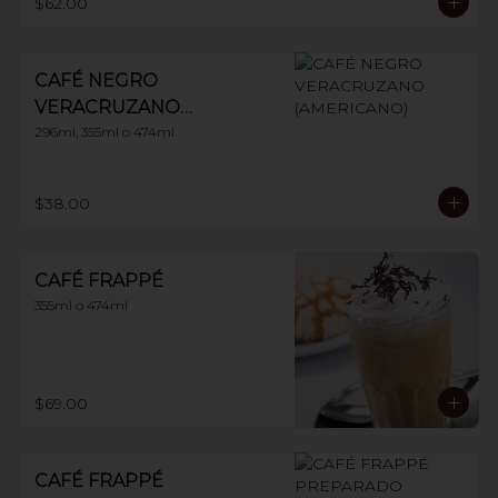
$62.00
CAFÉ NEGRO
VERACRUZANO
(AMERICANO)
296ml, 355ml o 474ml
$38.00
CAFÉ FRAPPÉ
355ml o 474ml
$69.00
CAFÉ FRAPPÉ