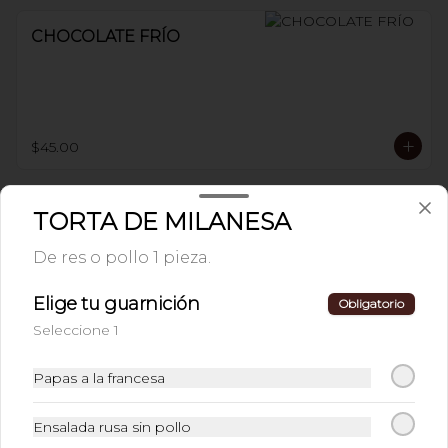
CHOCOLATE FRÍO
$45.00
AGUA FRESCA
TORTA DE MILANESA
PREPARADA NATURAL
De res o pollo 1 pieza.
Jamaica u horchata
Elige tu guarnición
Obligatorio
$37.00
Seleccione 1
Papas a la francesa
LIMONADA O
NARANJADA
Ensalada rusa sin pollo