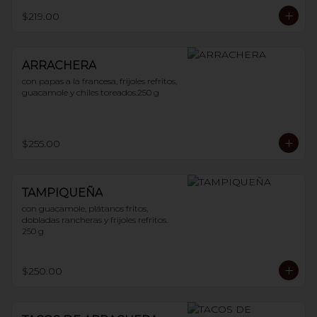
$219.00
ARRACHERA
con papas a la francesa, frijoles refritos, 
guacamole y chiles toreados.250 g
$255.00
TAMPIQUEÑA
con guacamole, plátanos fritos, 
dobladas rancheras y frijoles refritos. 
250 g
$250.00