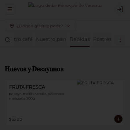
Abrir menu de navegación
Logi
¿Dónde quieres pedir?
Nuestro café
Nuestro pan
Bebidas
Postres
Huevos y Desayunos
FRUTA FRESCA
papaya, melón, sandía, plátano o 
manzana 200g
$55.00