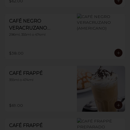
$62.00
CAFÉ NEGRO
VERACRUZANO
(AMERICANO)
296ml, 355ml o 474ml
$38.00
CAFÉ FRAPPÉ
355ml o 474ml
$69.00
CAFÉ FRAPPÉ