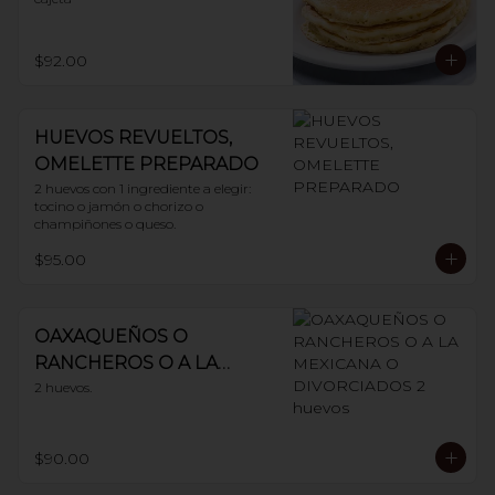
$92.00
HUEVOS REVUELTOS,
OMELETTE PREPARADO
2 huevos con 1 ingrediente a elegir: 
tocino o jamón o chorizo o 
champiñones o queso.
$95.00
OAXAQUEÑOS O
RANCHEROS O A LA
MEXICANA O
2 huevos.
DIVORCIADOS 2 huevos
$90.00