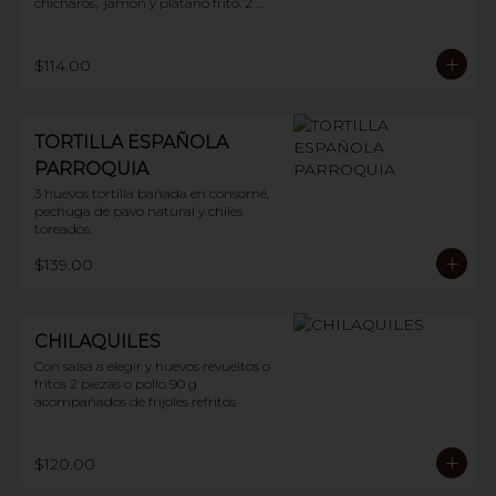
chícharos,  jamón y plátano frito. 2 
huevos
$114.00
TORTILLA ESPAÑOLA
PARROQUIA
3 huevos tortilla bañada en consomé, 
pechuga de pavo natural y chiles 
toreados.
$139.00
CHILAQUILES
Con salsa a elegir y huevos revueltos o 
fritos 2 piezas o pollo 90 g 
acompañados de frijoles refritos
$120.00